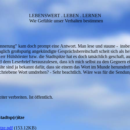
LEBENSWERT . LEBEN . LERNEN
Wie Gefühle unser Verhalten bestimmen
nnerung" kam doch prompt eine Antwort. Man lese und staune - insbe
nglich großspurig angekündigte Gesprächsbereitschaft scheit sich als he
r Hülshörster bzw. die Stadtspitze hat es doch tatsächlich geschaft, a
 dem Leserbrief herauszulesen, dass ich mich selbst zu den Gegnern ei
lte sind ja bekannt dafür, dass sie einem das Wort im Munde herumdr
eschriebene Wort umdrehen? - Sehr beachtlich. Wäre was für die Sendun
er verbreiten. Ist öffentlich.
tadtsp(r)itze
tze.pdf
(153.12KB)