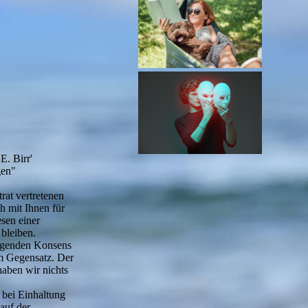
. Birr'
gen"
rat vertretenen
h mit Ihnen für
esen einer
bleiben.
igenden Konsens
em Gegensatz. Der
haben wir nichts
 bei Einhaltung
auf der