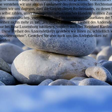
verstehen wir uns als das Fundament des demokratischen Rechtsstaa
hren wir uns dagegen, dass die Gegner dieses Rechtsstaates, zu denen 
ch selbst zählen, unser fundamentaldemokratisches Handeln in einen 
 den unmoralischen, verwerflichen und rechtswidrigen Gräueltaten der 
eiheit nichts mehr zu tun. „Freiheit ist immer die Freiheit des Anders
nur bei Rosa Luxemburg nachlesen, sondern auch bei Reinhard Kardina
n. Diese Freiheit des Andersdenkens gestehen wir Ihnen zu, schließlich
spazierengehen“. Gestehen Sie aber auch uns das Andersdenken zu!
 Grüßen