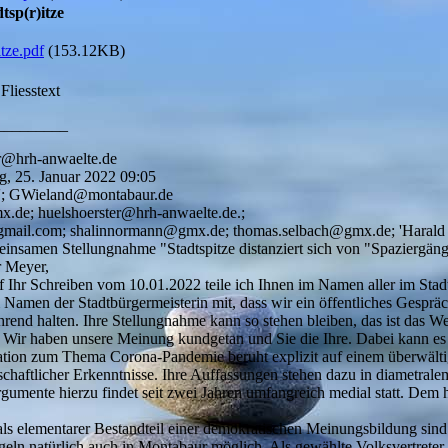
tsp(r)itze
tze.pdf
(153.12KB)
Fliesstext
_________
er@hrh-anwaelte.de
g, 25. Januar 2022 09:05
'; GWieland@montabaur.de
.de; huelshoerster@hrh-anwaelte.de.;
@gmail.com; shalinnormann@gmx.de; thomas.selbach@gmx.de; 'Harald E
insamen Stellungnahme "Stadtspitze distanziert sich von "Spaziergän
r Meyer,
Ihr Schreiben vom 10.01.2022 teile ich Ihnen im Namen aller im Stadt
 Namen der Stadtbürgermeisterin mit, dass wir ein öffentliches Gespräc
ührend halten. Ihre Stellungnahme kann so stehen bleiben, das ist das W
 Wir haben unsere Meinung kundgetan und Sie die Ihre. Dabei kann es 
tion zum Thema Corona-Pandemie beruht explizit auf einem überwält
schaftlicher Erkenntnisse. Ihre Auffassungen stehen dazu in diametral
gumente hierzu findet seit zwei Jahren umfangreich medial statt. Dem 
ls elementarer Bestandteil einer demokratischen Meinungsbildung sind
egeln natürlich auch in Montabaur möglich. Als gewählte Volksvertreter 