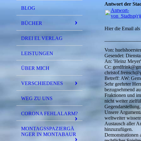
Antwort der Stad
BLOG
Antwort-
von_Stadtsp(r)i
BÜCHER
Hier die Email als 
DREI EL VERLAG
______________
Von: huelshoerst
LEISTUNGEN
Gesendet: Diensta
An: 'Heinz Meyer
Cc: gerdfrink@gmx
ÜBER MICH
christof.frensch
Betreff: AW: Geme
VERSCHIEDENES
Sehr geehrter Her
bezugnehmend auf 
Fraktionen und im
WEG ZU UNS
nicht weiter zielf
Gegendarstellung.
Unsere Argumenta
CORONA FEHLALARM?
weltweiter wissen
Austausch aller Ar
MONTAGSSPAZIERGÄ
hinzuzufügen.
NGER IN MONTABAUR
Demonstrationen a
rechtlicher Spielr