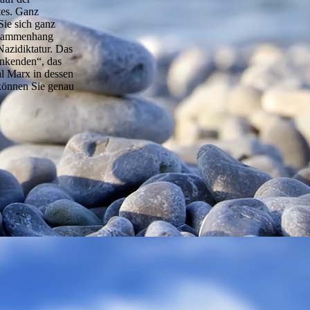
tes. Ganz
Sie sich ganz
Zusammenhang
Nazidiktatur. Das
denkenden“, das
l Marx in dessen
 können Sie genau