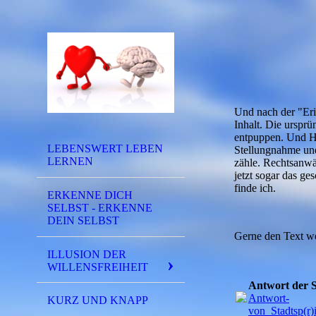
Und nach der "Eri
Inhalt. Die ursprü
entpuppen. Und Her
LEBENSWERT LEBEN
Stellungnahme und
LERNEN
zähle. Rechtsanwä
jetzt sogar das g
finde ich.
ERKENNE DICH
SELBST - ERKENNE
DEIN SELBST
Gerne den Text weit
ILLUSION DER
WILLENSFREIHEIT
Antwort der S
Antwort-
KURZ UND KNAPP
von_Stadtsp(r)i