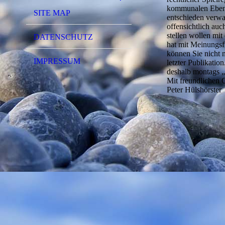
kommunalen Ebene 
SITE MAP
entschieden verwa
offensichtlich au
stellen wollen mit
DATENSCHUTZ
hat mit Meinungsfr
können Sie nicht 
IMPRESSUM
letzter Publikatio
deshalb montags „
Mit freundlichen
Peter Hülshörster