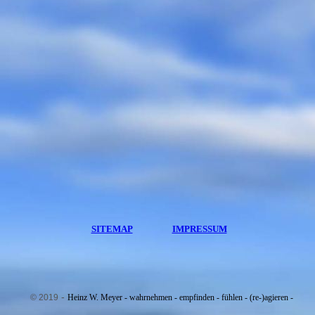
SITEMAP
IMPRESSUM
-
© 2019
Heinz W. Meyer -
wahrnehmen - empfinden - fühlen - (re-)agieren -