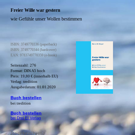
Freier Wille war gestern
wie Gefühle unser Wollen bestimmen
ISBN: 3749770336 (paperback)
ISBN: 3749770344 (hardcover)
EAN: 9783749770359 (e-book)
Seitenzahl: 276
Format: DIN A5 hoch
Preis: 19,80 € (innerhalb EU)
Verlag: tredition
Ausgabedatum: 01.01.2020
Buch bestellen
bei tredition
Buch bestellen
bei Drei El Verlag
Beschreibung