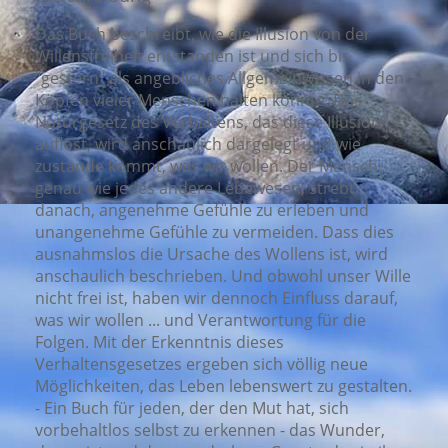
Das Buch beschreibt, wie die Illusion von der
Willensfreiheit entstanden ist und sich bis
"gestern" als angebliches Allgemeinwissen in den
Köpfen vieler Menschen halten konnte. Das
Naturgesetz des Verhaltens, das diese Illusion
auflöst, wird anschaulich dargelegt und wie
zustande kommt, was wir wollen. Der Mensch,
genau wie jedes andere Lebewesen, strebt
danach, angenehme Gefühle zu erleben und
unangenehme Gefühle zu vermeiden. Dass dies
ausnahmslos die Ursache des Wollens ist, wird
anschaulich beschrieben. Und obwohl unser Wille
nicht frei ist, haben wir dennoch Einfluss darauf,
was wir wollen ... und Verantwortung für die
Folgen. Mit der Erkenntnis dieses
Verhaltensgesetzes ergeben sich völlig neue
Möglichkeiten, das Leben lebenswert zu gestalten.
- Ein Buch für jeden, der den Mut hat, sich
vorbehaltlos selbst zu erkennen - das Wunder,