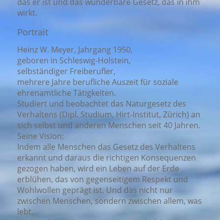
das er ist und das wunderbare Gesetz, das in ihm
wirkt.
Portrait
Heinz W. Meyer, Jahrgang 1950,
geboren in Schleswig-Holstein,
selbständiger Freiberufler,
mehrere Jahre berufliche Auszeit für soziale
ehrenamtliche Tätigkeiten.
Studiert und beobachtet das Naturgesetz des
Verhaltens (Dipl. Studium, Hirt-Institut, Zürich) an
sich selbst und anderen Menschen seit 40 Jahren.
Seine Vision:
Indem alle Menschen das Gesetz des Verhaltens
erkannt und daraus die richtigen Konsequenzen
gezogen haben, wird ein Leben auf der Erde
erblühen, das von gegenseitigem Respekt und
Wohlwollen geprägt ist. Und das nicht nur
zwischen Menschen, sondern zwischen allem, was
lebt.