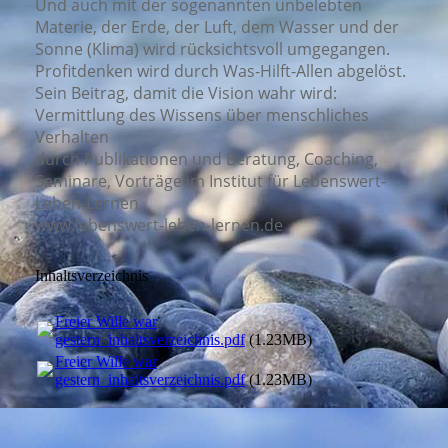
Und auch mit der sogenannten unbelebten
Materie, der Erde, der Luft, dem Wasser und der
Sonne (Klima) wird rücksichtsvoll umgegangen.
Profitdenken wird durch Was-Hilft-Allen abgelöst.
Sein Beitrag, damit die Vision wahr wird:
Vermittlung des Wissens über menschliches
Verhalten
durch Publikationen und Beratung, Coaching,
Seminare, Vorträge im Institut für Lebenswert-
Leben-Lernen
www.lebenswert-leben-lernen.de
Inhaltsverzeichnis
Freier Wille war
gestern_inhaltsverzeichnis.pdf
(1.23MB)
Freier Wille war
gestern_inhaltsverzeichnis.pdf
(1.23MB)